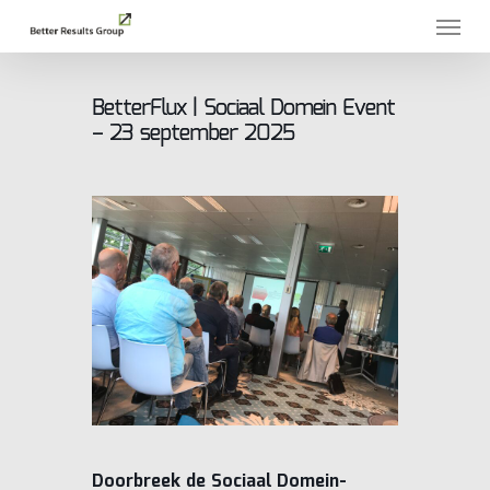
Skip
Menu
to
main
content
BetterFlux | Sociaal Domein Event
– 23 september 2025
Doorbreek de Sociaal Domein-