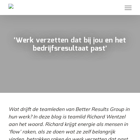
Skip
Menu
to
main
content
‘Werk verzetten dat bij jou en het
bedrijfsresultaat past’
Wat drijft de teamleden van Better Results Group in
hun werk? In deze blog is teamlid Richard Wentzel
aan het woord. Richard krijgt energie als mensen in
‘flow’ raken, als ze doen wat ze zelf belangrijk
vinden, betrokken raken én werk verzetten dat past