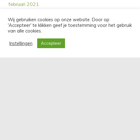
februari 2021
oktober 2020
Wij gebruiken cookies op onze website. Door op
'Accepteer' te klikken geef je toestemming voor het gebruik
september 2020
van alle cookies.
augustus 2020
Instellingen
Accepteer
juli 2020
juni 2020
mei 2020
april 2020
september 2019
augustus 2019
juli 2019