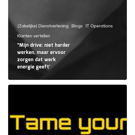
(Zakelijke) Dienstverlening
Blogs
IT Operations
Klanten vertellen
“Mijn drive: niet harder
werken, maar ervoor
zorgen dat werk
energie geeft’
Nieuw
boek
helpt
werkstromen
van
IT-
afdelingen