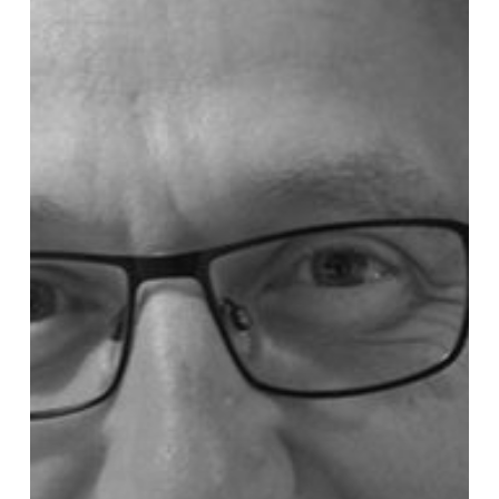
energie
geeft’